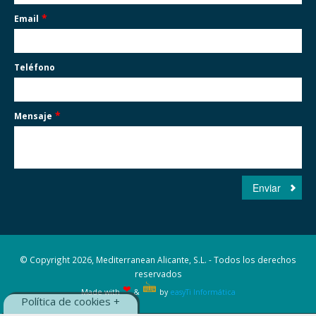
*
Email
Teléfono
*
Mensaje
© Copyright 2026, Mediterranean Alicante, S.L. - Todos los derechos
reservados
🖮
❤
Made with
&
by
easyTi Informática
Política de cookies +