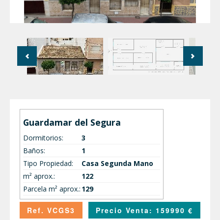
Guardamar del Segura
Dormitorios:
3
Baños:
1
Tipo Propiedad:
Casa Segunda Mano
m² aprox.:
122
Parcela m² aprox.:
129
Ref. VCGS3
Precio Venta: 159990 €