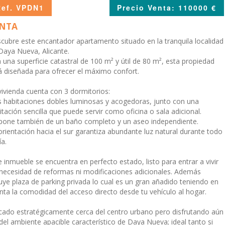
Ref. VPDN1
Precio Venta: 110000 €
NTA
cubre este encantador apartamento situado en la tranquila localidad
Daya Nueva, Alicante.
 una superficie catastral de 100 m² y útil de 80 m², esta propiedad
á diseñada para ofrecer el máximo confort.
vivienda cuenta con 3 dormitorios:
 habitaciones dobles luminosas y acogedoras, junto con una
itación sencilla que puede servir como oficina o sala adicional.
pone también de un baño completo y un aseo independiente.
orientación hacia el sur garantiza abundante luz natural durante todo
ía.
e inmueble se encuentra en perfecto estado, listo para entrar a vivir
 necesidad de reformas ni modificaciones adicionales. Además
luye plaza de parking privada lo cual es un gran añadido teniendo en
nta la comodidad del acceso directo desde tu vehículo al hogar.
cado estratégicamente cerca del centro urbano pero disfrutando aún
 del ambiente apacible característico de Daya Nueva; ideal tanto si