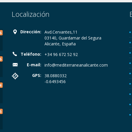
Localización
Dirección:
Avd.Cervantes,11
6
03140, Guardamar del Segura
Alicante, España
Teléfono:
+34 96 672 52 92
6
E-mail:
info@mediterraneanalicante.com
GPS:
38.0880332
-0.6493456
4
5