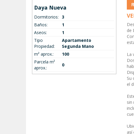
Daya Nueva
VE
Dormitorios:
3
Des
Baños:
1
de 
Aseos:
1
Con
Tipo
Apartamento
est
Propiedad:
Segunda Mano
m² aprox.:
100
La 
Dos
Parcela m²
0
hab
aprox.:
Dis
Su 
el d
Est
sin
inc
cue
Ubi
así