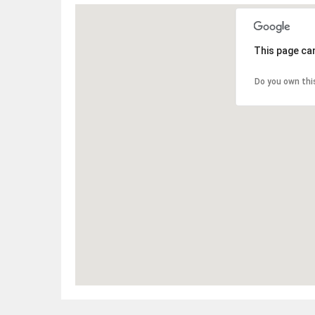
This page ca
Do you own thi