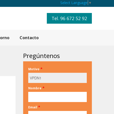
Select Language
▼
Tel. 96 672 52 92
torno
Contacto
Pregúntenos
*
Motivo
*
Nombre
*
Email