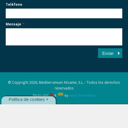
Teléfono
*
Mensaje
© Copyright 2026, Mediterranean Alicante, S.L. - Todos los derechos
reservados
🖮
❤
Made with
&
by
easyTi Informática
Política de cookies +
Este sitio web usa cookies, puedes ver
la
política de cookies, aquí
-
Aceptar