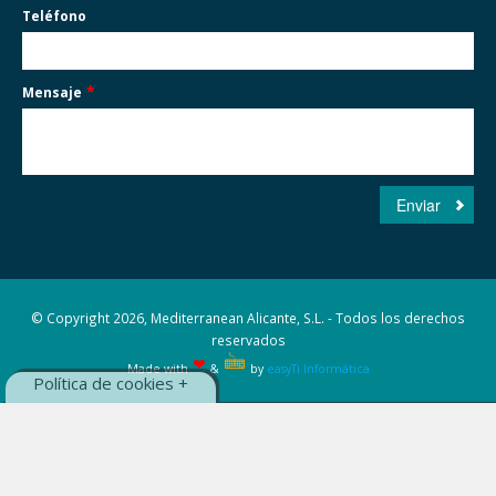
Teléfono
*
Mensaje
© Copyright 2026, Mediterranean Alicante, S.L. - Todos los derechos
reservados
🖮
❤
Made with
&
by
easyTi Informática
Política de cookies +
Este sitio web usa cookies, puedes ver
la
política de cookies, aquí
-
Aceptar