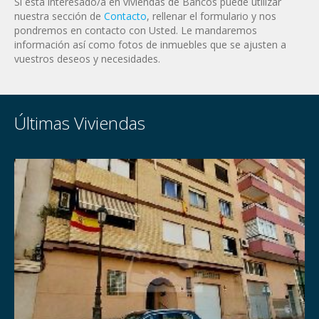
Si está interesado/a en viviendas de Bancos puede utilizar
nuestra sección de
Contacto
, rellenar el formulario y nos
pondremos en contacto con Usted. Le mandaremos
información así como fotos de inmuebles que se ajusten a
vuestros deseos y necesidades.
Últimas Viviendas